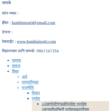
सम्पर्क
फोन नम्बर :
ईमेल :
lumbinipati@gmail.com
ठेगाना :
वेबसाईट :
www.lumbinipati.com
विज्ञापनका लागि सम्पर्क :9867167236
गृहपृष्ठ
समाज
शिक्षा
अर्थ
पत्रपत्रिका
राजनीति
विचार
प्रदेश
All
कर्णाली
गण्डकी
प्रदेश १
प्रदेश
२
बागमती
लुम्बिनी प्रदेश
सुदूरपश्चिम