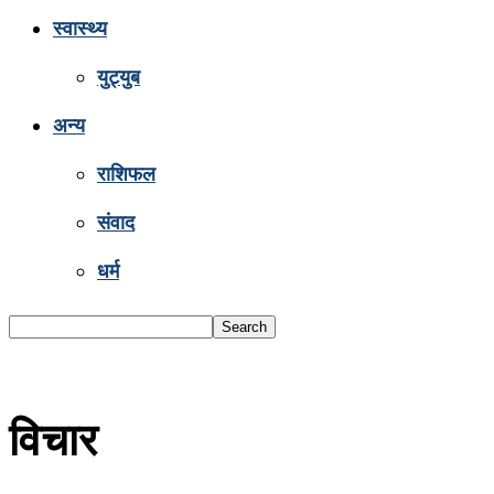
स्वास्थ्य
युट्युब
अन्य
राशिफल
संवाद
धर्म
विचार