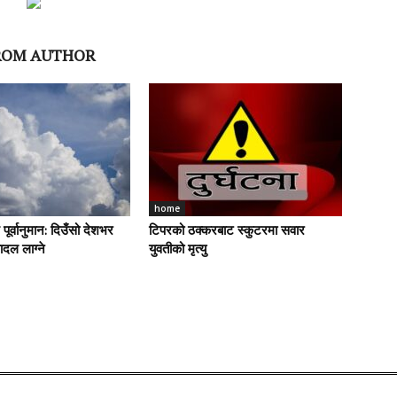
ROM AUTHOR
home
र्वानुमान: दिउँसो देशभर
टिपरको ठक्करबाट स्कुटरमा सवार
दल लाग्ने
युवतीको मृत्यु