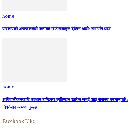
home
सरकारको अराजकताले जताततै छोटेराजाहरू देखिन थाले: सभापति थापा
home
आदिवासीजनजाति उत्थान राष्ट्रिय प्रतिष्ठान खारेज नभई अझै ससक्त बनाउनुपर्छ :
निवर्तमान अध्यक्ष गुरूङ
Facebook LIke