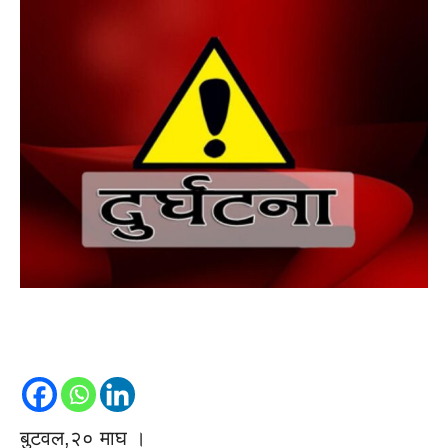
बुटवल,२० माघ ।