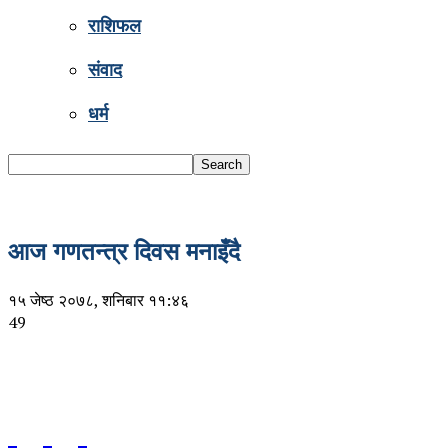
राशिफल
संवाद
धर्म
आज गणतन्त्र दिवस मनाइँदै
१५ जेष्ठ २०७८, शनिबार ११:४६
49