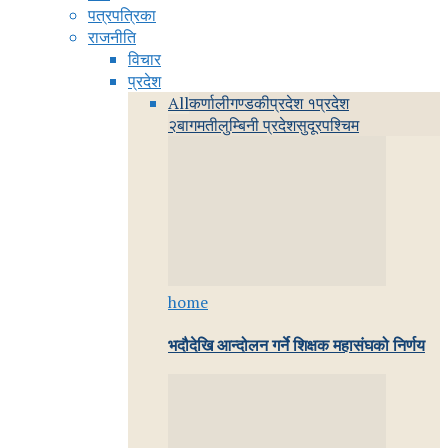
पत्रपत्रिका
राजनीति
विचार
प्रदेश
All
कर्णाली
गण्डकी
प्रदेश १
प्रदेश
२
बागमती
लुम्बिनी प्रदेश
सुदूरपश्चिम
home
भदौदेखि आन्दोलन गर्ने शिक्षक महासंघको निर्णय