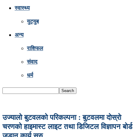
स्वास्थ्य
युट्युब
अन्य
राशिफल
संवाद
धर्म
उज्यालो बुटवलको परिकल्पना : बुटवलमा दाेस्राे
चरणको हाइमास्ट लाइट तथा डिजिटल विज्ञापन बाेर्ड
जडान कार्य सुरु