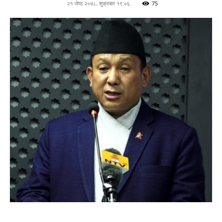
२१ जेष्ठ २०७८, शुक्रबार १९:०६
75