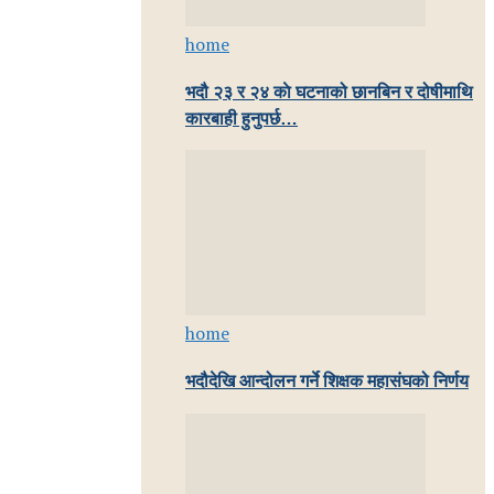
home
भदौ २३ र २४ काे घटनाको छानबिन र दोषीमाथि
कारबाही हुनुपर्छ…
home
भदौदेखि आन्दोलन गर्ने शिक्षक महासंघको निर्णय