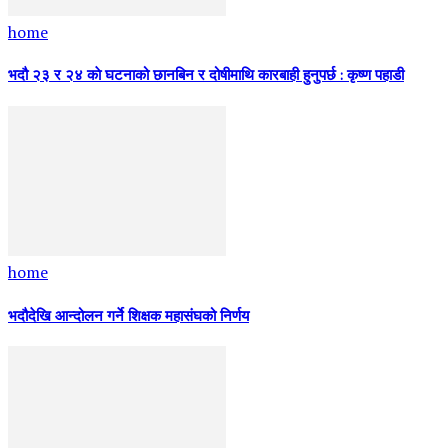
home
भदौ २३ र २४ काे घटनाको छानबिन र दोषीमाथि कारबाही हुनुपर्छ : कृष्ण पहाडी
home
भदौदेखि आन्दोलन गर्ने शिक्षक महासंघको निर्णय