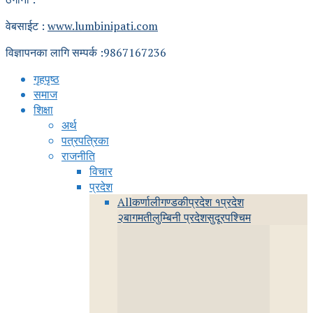
वेबसाईट :
www.lumbinipati.com
विज्ञापनका लागि सम्पर्क :9867167236
गृहपृष्ठ
समाज
शिक्षा
अर्थ
पत्रपत्रिका
राजनीति
विचार
प्रदेश
All
कर्णाली
गण्डकी
प्रदेश १
प्रदेश
२
बागमती
लुम्बिनी प्रदेश
सुदूरपश्चिम