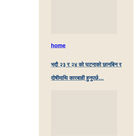
home
भदौ २३ र २४ काे घटनाको छानबिन र
दोषीमाथि कारबाही हुनुपर्छ…