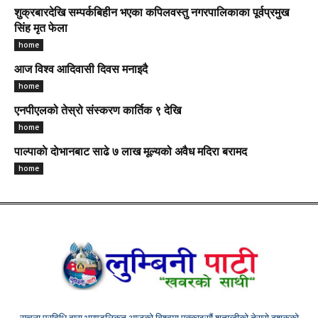
शुक्रबारदेखि सम्पर्कबिहीन भएका कपिलवस्तु नगरपालिकाका पूर्वप्रमुख
सिंह मृत फेला
home
आज विश्व आदिवासी दिवस मनाइदै
home
एनपीएलको तेस्रो संस्करण कार्तिक ९ देखि
home
पाल्पाकाे दाेभानबाट साढे ७ लाख मूल्यको अवैध मदिरा बरामद
home
सुचना प्रविधि द्वारा भुमण्डलिकृत आजको बिश्वमा एक्काइसौं शताब्दीको तेस्रो दशकको