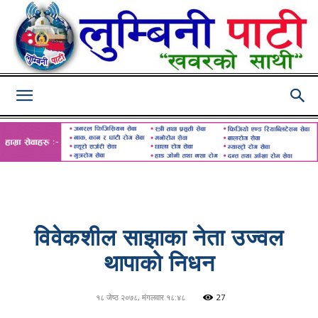
Lumbini
Pati
विवेकशील साझाका नेता उज्वल
थापाको निधन
१८ जेष्ठ २०७८, मंगलवार १८:४८
27