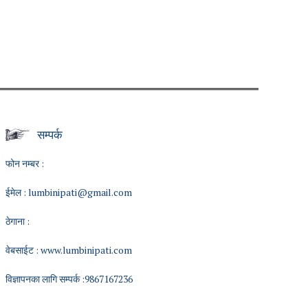
सम्पर्क
फोन नम्बर :
ईमेल :
lumbinipati@gmail.com
ठेगाना :
वेबसाईट :
www.lumbinipati.com
विज्ञापनका लागि सम्पर्क :9867167236