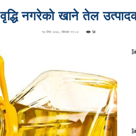
 वृद्धि नगरेकाे खाने तेल उत्पा
१७ जेष्ठ २०७८, सोमबार १९:०२
58