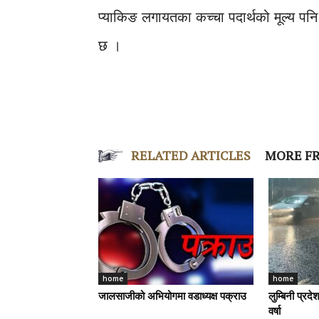
प्याकिङ लगायतका कच्चा पदार्थको मूल्‍य पनि
छ ।
RELATED ARTICLES
MORE F
home
home
जालसाजीको अभियोगमा वडाध्यक्ष पक्राउ
लुम्बिनी प्रद
वर्षा