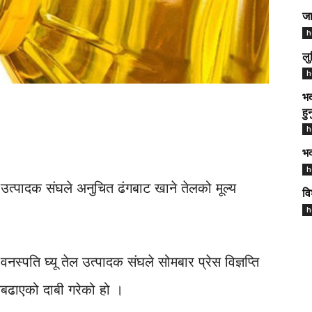
जा
h
लु
h
भद
हु
h
भद
h
 उत्पादक संघले अनुचित ढंगबाट खाने तेलको मूल्य
वि
h
स्पति घ्यू तेल उत्पादक संघले सोमबार प्रेस विज्ञप्ति
नबढाएको दाबी गरेको हो ।