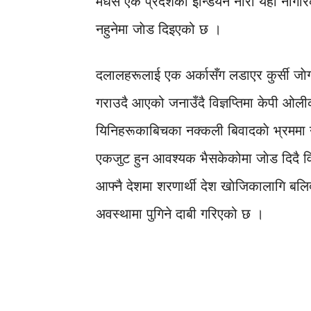
मधेस एक प्रदेशको इन्डियन नारा यही नागर
नहुनेमा जाेड दिइएको छ ।
दलालहरूलाई एक अर्कासँग लडाएर कुर्सी जाेग
गराउदै आएको जनाउँदै विज्ञप्तिमा केपी ओल
यिनिहरूकाबिचका नक्कली बिवादकाे भ्रममा न
एकजुट हुन आवश्यक भैसकेकोमा जाेड दिदै विज
आफ्नै देशमा शरणार्थी देश खाेजिकालागि बलिदा
अवस्थामा पुगिने दाबी गरिएको छ ।