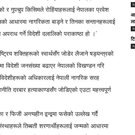
h
हेको र गुपचुप किसिमले राेहिंयाहरूलाई नेपालका प्रवेश
आज
्मकाे आधारमा नागरिकता बाड्ने र तिनका सन्तानहरूलाई
ला
h
पराध गर्ने विदेशी दलालिकाे पराकाष्ठा हो ।´
टि
h
ष्ट्रिय शक्तिहरूकाे स्वार्थसँग जाेडेर लैजाने षड्यन्त्रको
लमा विदेशी जनसंख्या बढाएर नेपालकाे विखण्डन गरि
े र विदेशीहरूकाे अधिकारलाई नेपाली नागरिक सरह
ति दरबार हत्याकाण्डसँग जाेडिएकाे एउटा महत्त्वपूर्ण
र फिजी अन्त्यहीन द्वन्द्वमा फसेको उल्लेख गर्दै
 संस्थाहरूले तिब्बती शरणार्थीहरूलाई जन्मकाे आधारमा