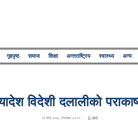
Lumbini
गृहपृष्ठ
समाज
शिक्षा
अन्तराष्ट्रिय
स्वास्थ्य
अन्य
Pati
ादेश विदेशी दलालीकाे पराका
११ जेष्ठ २०७८, मंगलवार २१:०१
205