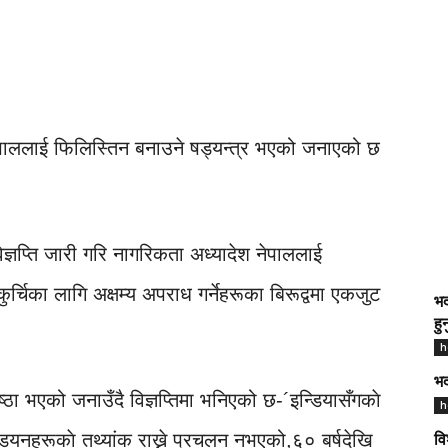
 नेपाललाई फिलिस्तिन बनाउने षड्यन्त्र भएको जनाएको छ
ज्ञप्ति जारी गरि नागरिकता अध्यादेश नेपाललाई
र्चिका लागि अक्षम्य अपराध गर्नेहरूका बिरूद्वमा एकजुट
भद
हु
h
भद
ठा भएको जनाउँदै विज्ञप्तिमा भनिएको छ-´इन्डियासँगकाे
h
ियनहरूकाे तथ्यांक राख्ने प्रचलन नभएको,६० बर्षदेखि
वि