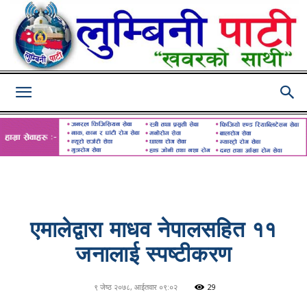
Lumbini
Pati
एमालेद्वारा माधव नेपालसहित ११
जनालाई स्पष्टीकरण
९ जेष्ठ २०७८, आईतवार ०९:०२
29