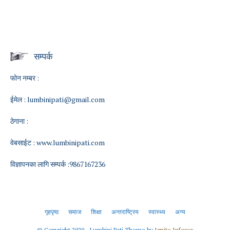
सम्पर्क
फोन नम्बर :
ईमेल :
lumbinipati@gmail.com
ठेगाना :
वेबसाईट :
www.lumbinipati.com
विज्ञापनका लागि सम्पर्क :9867167236
गृहपृष्ठ
समाज
शिक्षा
अन्तराष्ट्रिय
स्वास्थ्य
अन्य
© Copyright 2020 - Lumbini Pati Theme by
Ignite Infosys