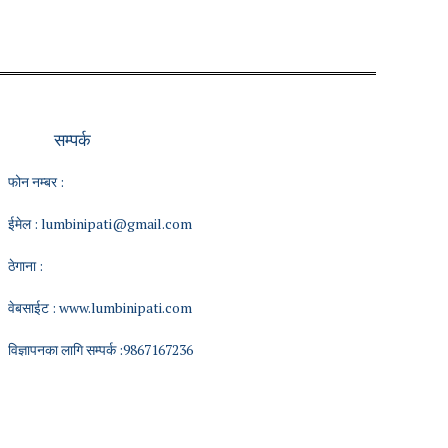
सम्पर्क
फोन नम्बर :
ईमेल :
lumbinipati@gmail.com
ठेगाना :
वेबसाईट :
www.lumbinipati.com
विज्ञापनका लागि सम्पर्क :9867167236