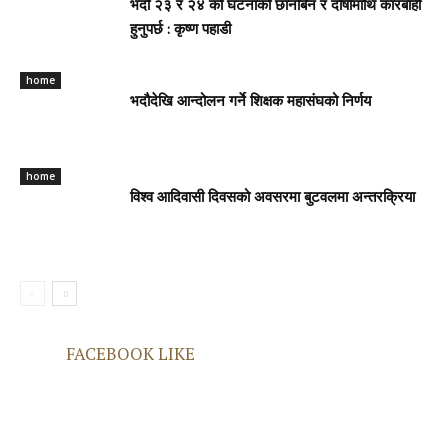
भदौ २३ र २४ काे घटनाको छानबिन र दोषीमाथि कारबाही
हुनुपर्छ : कृष्ण पहाडी
home
भदौदेखि आन्दोलन गर्ने शिक्षक महासंघको निर्णय
home
विश्व आदिवासी दिवसको अवसरमा बुटवलमा अन्तरक्रिया
FACEBOOK LIKE