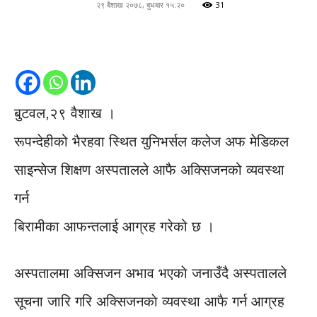
२९ बैशाख २०७८, बुधबार १५:२०
31
बुटवल,२९ वैशाख ।
रूपन्देहीको भैरहवा स्थित युनिभर्सल कलेज अफ मेडिकल
साइन्सेज शिक्षण अस्पतालले आफै अक्सिजनको व्यवस्था
गर्न
बिरामीका आफन्तलाई आग्रह गरेको छ ।
अस्पतालमा अक्सिजन अभाव भएकाे जनाउँदै अस्पतालले
सूचना जारि गरि अक्सिजनकाे व्यवस्था आफै गर्न आग्रह