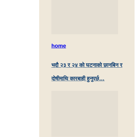
home
भदौ २३ र २४ काे घटनाको छानबिन र
दोषीमाथि कारबाही हुनुपर्छ…