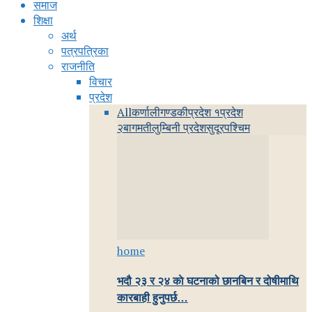
समाज
शिक्षा
अर्थ
पत्रपत्रिका
राजनीति
विचार
प्रदेश
All
कर्णाली
गण्डकी
प्रदेश १
प्रदेश
२
बागमती
लुम्बिनी प्रदेश
सुदूरपश्चिम
home
भदौ २३ र २४ काे घटनाको छानबिन र दोषीमाथि
कारबाही हुनुपर्छ…