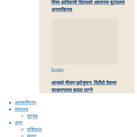
विश्व आदिवासी दिवसको अवसरमा बुटवलमा
अन्तरक्रिया
home
आजको मौसम पूर्वानुमान: दिउँसो देशभर
साधारणतया बादल लाग्ने
अन्तराष्ट्रिय
स्वास्थ्य
युट्युब
अन्य
राशिफल
संवाद