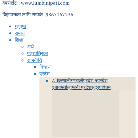
वेबसाईट :
www.lumbinipati.com
विज्ञापनका लागि सम्पर्क :9867167236
गृहपृष्ठ
समाज
शिक्षा
अर्थ
पत्रपत्रिका
राजनीति
विचार
प्रदेश
All
कर्णाली
गण्डकी
प्रदेश १
प्रदेश
२
बागमती
लुम्बिनी प्रदेश
सुदूरपश्चिम