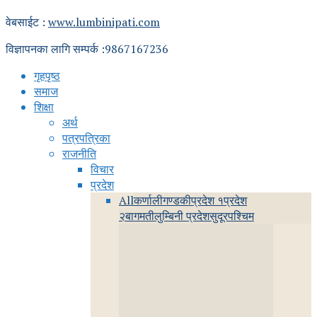
वेबसाईट :
www.lumbinipati.com
विज्ञापनका लागि सम्पर्क :9867167236
गृहपृष्ठ
समाज
शिक्षा
अर्थ
पत्रपत्रिका
राजनीति
विचार
प्रदेश
All
कर्णाली
गण्डकी
प्रदेश १
प्रदेश
२
बागमती
लुम्बिनी प्रदेश
सुदूरपश्चिम