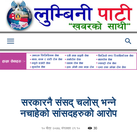
Lumbini
Pati
सरकारनै संसद् चलोस् भन्ने
नचाहेको सांसदहरुको आरोप
१० चैत्र २०७७, मंगलवार २१:१०
30