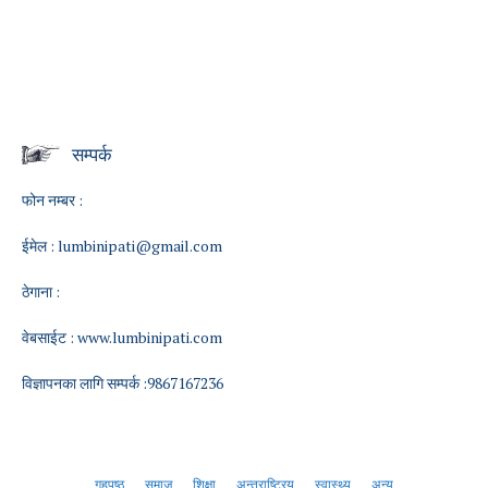
सम्पर्क
फोन नम्बर :
ईमेल :
lumbinipati@gmail.com
ठेगाना :
वेबसाईट :
www.lumbinipati.com
विज्ञापनका लागि सम्पर्क :9867167236
गृहपृष्ठ
समाज
शिक्षा
अन्तराष्ट्रिय
स्वास्थ्य
अन्य