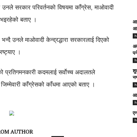
 उनले सरकार परिवर्तनको विषयमा काँग्रेस, माओवादी
 भइरहेको बताए ।
आद
अझ
h
ो भन्दै उनले माओवादी केन्द्रद्धारा सरकारलाई दिएको
अब
ष्ट्याए ।
पर
h
ेको प्रतिगमनकारी कदमलाई सर्वोच्च अदालतले
शु
नग
ने जिम्मेवारी काँग्रेसको काँधमा आएको बताए ।
h
आज
h
एन
h
ROM AUTHOR