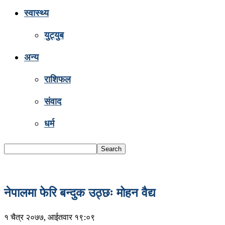
स्वास्थ्य
युट्युब
अन्य
राशिफल
संवाद
धर्म
नेपालमा फेरि बन्दुक उठ्छः मोहन वैद्य
१ चैत्र २०७७, आईतवार १९:०९