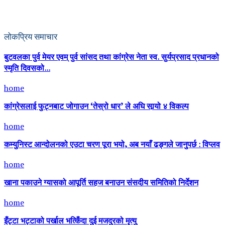
लोकप्रिय समाचार
बुटवलका पुर्व मेयर एवम् पुर्व सांसद तथा कांग्रेस नेता स्व. सुर्यप्रसाद प्रधानको
स्मृति दिवसको...
home
कांग्रेसलाई फुट्नबाट जोगाउन ‘तेस्रो धार’ ले अघि सार्‍यो ४ विकल्प
home
कम्युनिस्ट आन्दोलनको एउटा चरण पूरा भयो, अब नयाँ ढङ्गले जानुपर्छ : विप्लव
home
खाना पकाउने ग्यासको आपूर्ति सहज बनाउन संसदीय समितिको निर्देशन
home
इँट्टा भट्टाको पर्खाल भत्किँदा दुई मजदुरको मृत्यु