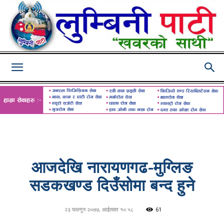
Lumbini
Pati
आजदेखि नारायणगढ-मुग्लिङ
सडकखण्ड दिउँसोमा बन्द हुने
२३ फाल्गुन २०७७, आईतवार १०:५८
61