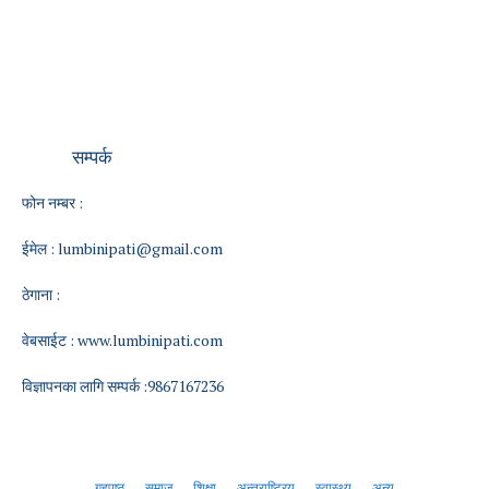
सम्पर्क
फोन नम्बर :
ईमेल :
lumbinipati@gmail.com
ठेगाना :
वेबसाईट :
www.lumbinipati.com
विज्ञापनका लागि सम्पर्क :9867167236
गृहपृष्ठ
समाज
शिक्षा
अन्तराष्ट्रिय
स्वास्थ्य
अन्य