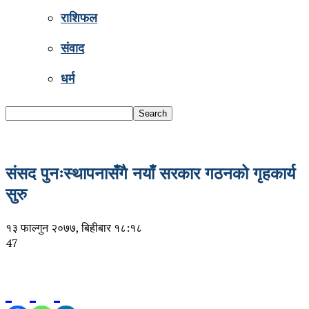
राशिफल
संवाद
धर्म
संसद पुनःस्थापनासँगै नयाँ सरकार गठनको गृहकार्य
सुरु
१३ फाल्गुन २०७७, बिहीबार १८:१८
47