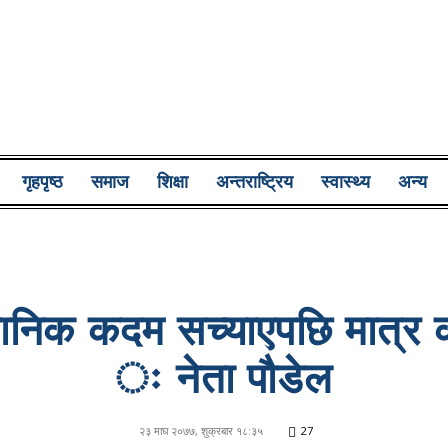
Lumbini
गृहपृष्ठ
समाज
शिक्षा
अन्तराष्ट्रिय
स्वास्थ्य
अन्य
Pati
निक कदम सच्याएपछि मात्र का
ः नेता पौडेल
२३ माघ २०७७, शुक्रबार १८:३५
27