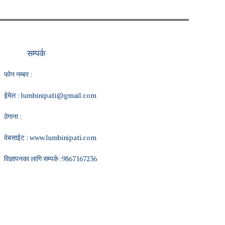
सम्पर्क
फोन नम्बर :
ईमेल :
lumbinipati@gmail.com
ठेगाना :
वेबसाईट :
www.lumbinipati.com
विज्ञापनका लागि सम्पर्क :9867167236