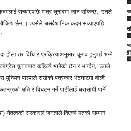
h
कदमलाई सच्याएपछि मात्र चुनावमा जान सकिन्छ,’ उनले
जा
h
ो औचित्य छैन । त्यसैले असंवैधानिक कदम सच्याएपछि
लु
।’
h
भद
हु
दा होला तर विधि र प्रक्रियाअनुसार चुनाव हुनुपर्छ भन्ने
h
ंग्रेस चुनावबाट कहिल्यै भागेको छैन र भाग्दैन,’ उनले
ेस युनियन पाल्पाले राखेको पत्रकार भेटघाटमा बोल्दै
त्रको क्षति र विघटन गर्ने पार्टीलाई धरासायी पार्ने
ेकपा) नेतृत्वको सरकारले जनताले दिएको मतको सम्मान