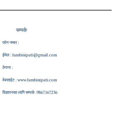
सम्पर्क
फोन नम्बर :
ईमेल :
lumbinipati@gmail.com
ठेगाना :
वेबसाईट :
www.lumbinipati.com
विज्ञापनका लागि सम्पर्क :9867167236