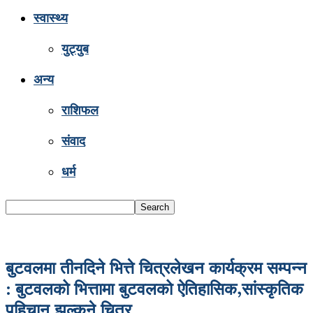
स्वास्थ्य
युट्युब
अन्य
राशिफल
संवाद
धर्म
बुटवलमा तीनदिने भित्ते चित्रलेखन कार्यक्रम सम्पन्न
: बुटवलको भित्तामा बुटवलको ऐतिहासिक,सांस्कृतिक
पहिचान झल्कने चित्र