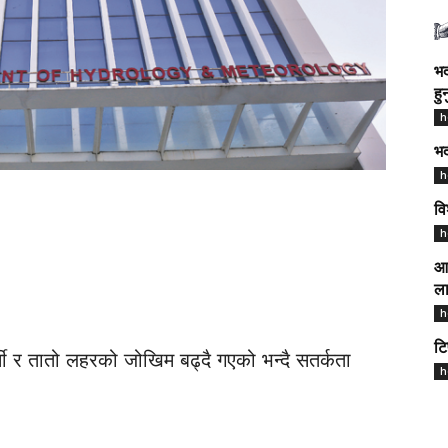
भद
हु
h
भद
h
वि
h
आज
ला
h
टि
र्मी र तातो लहरको जोखिम बढ्दै गएको भन्दै सतर्कता
h