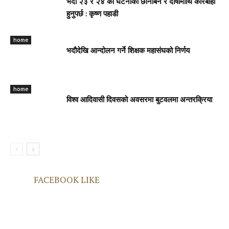
भदौ २३ र २४ काे घटनाको छानबिन र दोषीमाथि कारबाही
हुनुपर्छ : कृष्ण पहाडी
home
भदौदेखि आन्दोलन गर्ने शिक्षक महासंघको निर्णय
home
विश्व आदिवासी दिवसको अवसरमा बुटवलमा अन्तरक्रिया
FACEBOOK LIKE