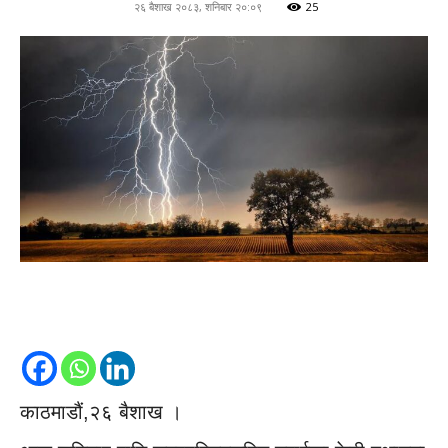
२६ बैशाख २०८३, शनिबार २०:०९
25
काठमाडौं,२६ बैशाख ।