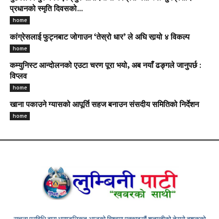
प्रधानको स्मृति दिवसको...
home
कांग्रेसलाई फुट्नबाट जोगाउन ‘तेस्रो धार’ ले अघि सार्‍यो ४ विकल्प
home
कम्युनिस्ट आन्दोलनको एउटा चरण पूरा भयो, अब नयाँ ढङ्गले जानुपर्छ :
विप्लव
home
खाना पकाउने ग्यासको आपूर्ति सहज बनाउन संसदीय समितिको निर्देशन
home
सुचना प्रविधि द्वारा भुमण्डलिकृत आजको बिश्वमा एक्काइसौं शताब्दीको तेस्रो दशकको