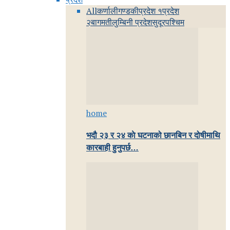
All
कर्णाली
गण्डकी
प्रदेश १
प्रदेश
२
बागमती
लुम्बिनी प्रदेश
सुदूरपश्चिम
home
भदौ २३ र २४ काे घटनाको छानबिन र दोषीमाथि
कारबाही हुनुपर्छ…