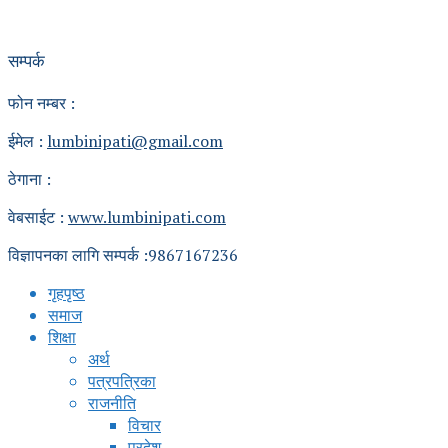
सम्पर्क
फोन नम्बर :
ईमेल :
lumbinipati@gmail.com
ठेगाना :
वेबसाईट :
www.lumbinipati.com
विज्ञापनका लागि सम्पर्क :9867167236
गृहपृष्ठ
समाज
शिक्षा
अर्थ
पत्रपत्रिका
राजनीति
विचार
प्रदेश