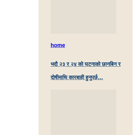
home
भदौ २३ र २४ काे घटनाको छानबिन र
दोषीमाथि कारबाही हुनुपर्छ…