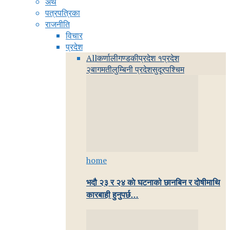
अर्थ
पत्रपत्रिका
राजनीति
विचार
प्रदेश
All
कर्णाली
गण्डकी
प्रदेश १
प्रदेश
२
बागमती
लुम्बिनी प्रदेश
सुदूरपश्चिम
home
भदौ २३ र २४ काे घटनाको छानबिन र दोषीमाथि
कारबाही हुनुपर्छ…