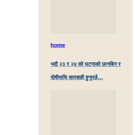
home
भदौ २३ र २४ काे घटनाको छानबिन र
दोषीमाथि कारबाही हुनुपर्छ…