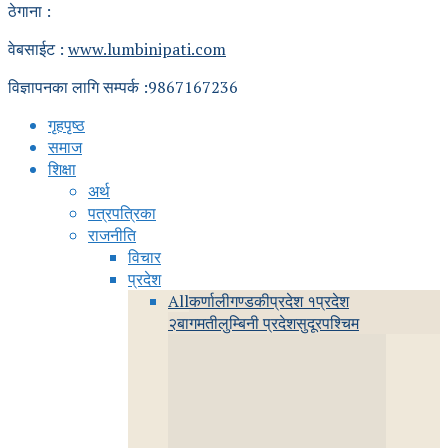
ठेगाना :
वेबसाईट :
www.lumbinipati.com
विज्ञापनका लागि सम्पर्क :9867167236
गृहपृष्ठ
समाज
शिक्षा
अर्थ
पत्रपत्रिका
राजनीति
विचार
प्रदेश
All
कर्णाली
गण्डकी
प्रदेश १
प्रदेश
२
बागमती
लुम्बिनी प्रदेश
सुदूरपश्चिम