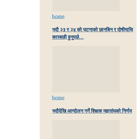
home
भदौ २३ र २४ काे घटनाको छानबिन र दोषीमाथि
कारबाही हुनुपर्छ…
home
भदौदेखि आन्दोलन गर्ने शिक्षक महासंघको निर्णय