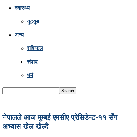
स्वास्थ्य
युट्युब
अन्य
राशिफल
संवाद
धर्म
नेपालले आज मुम्बई एमसीए प्रेसिडेन्ट-११ सँग
अभ्यास खेल खेल्दै