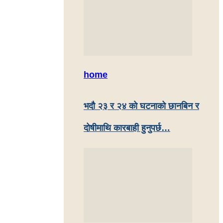
home
भदौ २३ र २४ काे घटनाको छानबिन र
दोषीमाथि कारबाही हुनुपर्छ…