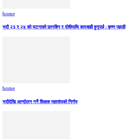
home
भदौ २३ र २४ काे घटनाको छानबिन र दोषीमाथि कारबाही हुनुपर्छ : कृष्ण पहाडी
home
भदौदेखि आन्दोलन गर्ने शिक्षक महासंघको निर्णय