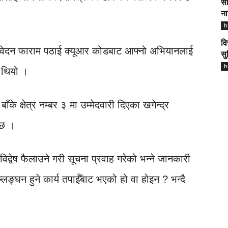
सा
ना
h
वि
क आवेदन फाराम पठाई क्यूआर कोडबाट आफ्नो अभियानलाई
सु
h
ो थियो ।
बाँके क्षेत्र नम्बर ३ मा उम्मेदवारी दिएका खगेन्द्र
 छ ।
िद्वेष फैलाउने गरी सूचना प्रवाह गरेको भन्ने जानकारी
लङ्घन हुने कार्य तपाईँबाट भएको हो वा होइन ? भन्दै