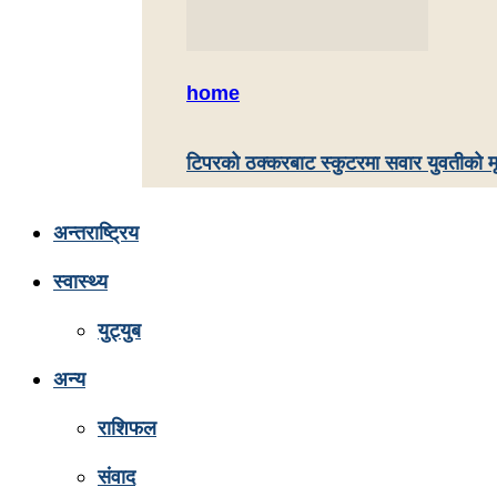
home
टिपरको ठक्करबाट स्कुटरमा सवार युवतीको मृत
अन्तराष्ट्रिय
स्वास्थ्य
युट्युब
अन्य
राशिफल
संवाद