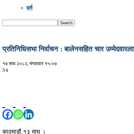
धर्म
प्रतिनिधिसभा निर्वाचन : बालेनसहित चार उम्मेदवारल
१४ माघ २०८२, मंगलवार १५:०७
34
काठमाडौं,१३ माघ ।