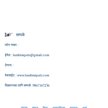
सम्पर्क
फोन नम्बर :
ईमेल :
lumbinipati@gmail.com
ठेगाना :
वेबसाईट :
www.lumbinipati.com
विज्ञापनका लागि सम्पर्क :9867167236
गृहपृष्ठ
समाज
शिक्षा
अन्तराष्ट्रिय
स्वास्थ्य
अन्य