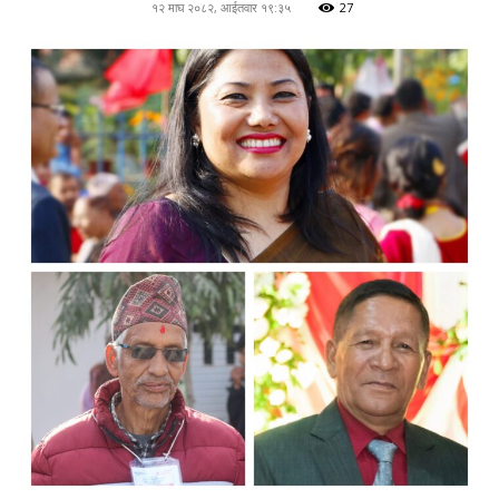
१२ माघ २०८२, आईतवार १९:३५
27