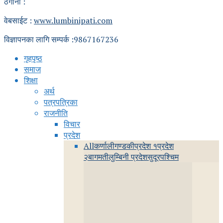
ठेगाना :
वेबसाईट :
www.lumbinipati.com
विज्ञापनका लागि सम्पर्क :9867167236
गृहपृष्ठ
समाज
शिक्षा
अर्थ
पत्रपत्रिका
राजनीति
विचार
प्रदेश
All
कर्णाली
गण्डकी
प्रदेश १
प्रदेश
२
बागमती
लुम्बिनी प्रदेश
सुदूरपश्चिम