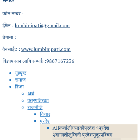
सम्पर्क
फोन नम्बर :
ईमेल :
lumbinipati@gmail.com
ठेगाना :
वेबसाईट :
www.lumbinipati.com
विज्ञापनका लागि सम्पर्क :9867167236
गृहपृष्ठ
समाज
शिक्षा
अर्थ
पत्रपत्रिका
राजनीति
विचार
प्रदेश
All
कर्णाली
गण्डकी
प्रदेश १
प्रदेश
२
बागमती
लुम्बिनी प्रदेश
सुदूरपश्चिम