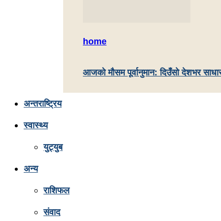
home
आजको मौसम पूर्वानुमान: दिउँसो देशभर साधा
अन्तराष्ट्रिय
स्वास्थ्य
युट्युब
अन्य
राशिफल
संवाद