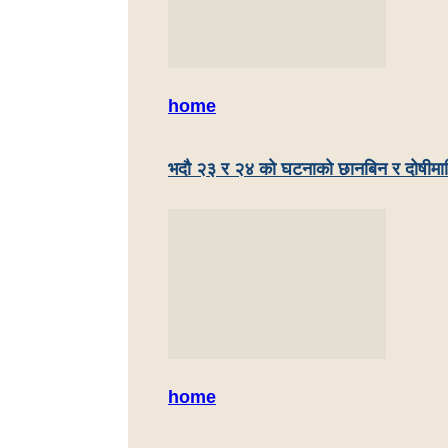
home
भदौ २३ र २४ काे घटनाको छानबिन र दोषीमाथ
home