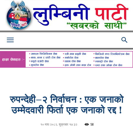
Lumbini
Pati
रुपन्देही–२ निर्वाचन : एक जनाको
उम्मेदवारी फिर्ता एक जनाको रद्द !
१० माघ २०८२, शुक्रबार १७:३२
58