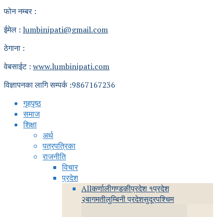
फोन नम्बर :
ईमेल :
lumbinipati@gmail.com
ठेगाना :
वेबसाईट :
www.lumbinipati.com
विज्ञापनका लागि सम्पर्क :9867167236
गृहपृष्ठ
समाज
शिक्षा
अर्थ
पत्रपत्रिका
राजनीति
विचार
प्रदेश
All
कर्णाली
गण्डकी
प्रदेश १
प्रदेश
२
बागमती
लुम्बिनी प्रदेश
सुदूरपश्चिम