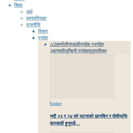
शिक्षा
अर्थ
पत्रपत्रिका
राजनीति
विचार
प्रदेश
All
कर्णाली
गण्डकी
प्रदेश १
प्रदेश
२
बागमती
लुम्बिनी प्रदेश
सुदूरपश्चिम
home
भदौ २३ र २४ काे घटनाको छानबिन र दोषीमाथि
कारबाही हुनुपर्छ…