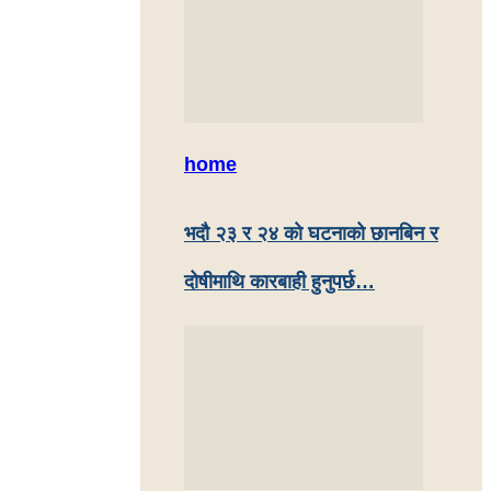
home
भदौ २३ र २४ काे घटनाको छानबिन र
दोषीमाथि कारबाही हुनुपर्छ…