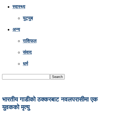
स्वास्थ्य
युट्युब
अन्य
राशिफल
संवाद
धर्म
भारतीय गाडीको ठक्करबाट नवलपरासीमा एक
युवकको मृत्यु