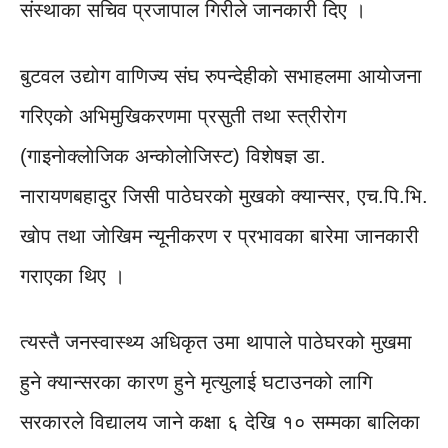
संस्थाका सचिव प्रजापाल गिरीले जानकारी दिए ।
बुटवल उद्याेग वाणिज्य संघ रुपन्देहीकाे सभाहलमा आयाेजना
गरिएकाे अभिमुखिकरणमा प्रसुती तथा स्त्रीराेग
(गाइनाेक्लाेजिक अन्काेलाेजिस्ट) विशेषज्ञ डा.
नारायणबहादुर जिसी पाठेघरकाे मुखकाे क्यान्सर, एच.पि.भि.
खाेप तथा जाेखिम न्यूनीकरण र प्रभावका बारेमा जानकारी
गराएका थिए ।
त्यस्तै जनस्वास्थ्य अधिकृत उमा थापाले पाठेघरको मुखमा
हुने क्यान्सरका कारण हुने मृत्युलाई घटाउनको लागि
सरकारले विद्यालय जाने कक्षा ६ देखि १० सम्मका बालिका