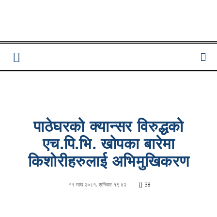
Lumbini
Pati
पाठेघरको क्यान्सर विरुद्धको
एच.पि.भि. खोपका बारेमा
किशाेरीहरुलाई अभिमुखिकरण
१९ माघ २०८१, शनिबार १९:४२
38