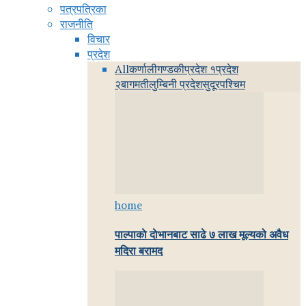
पत्रपत्रिका
राजनीति
विचार
प्रदेश
All
कर्णाली
गण्डकी
प्रदेश १
प्रदेश
२
बागमती
लुम्बिनी प्रदेश
सुदूरपश्चिम
home
पाल्पाकाे दाेभानबाट साढे ७ लाख मूल्यको अवैध
मदिरा बरामद