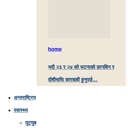
home
भदौ २३ र २४ काे घटनाको छानबिन र
दोषीमाथि कारबाही हुनुपर्छ…
अन्तराष्ट्रिय
स्वास्थ्य
युट्युब