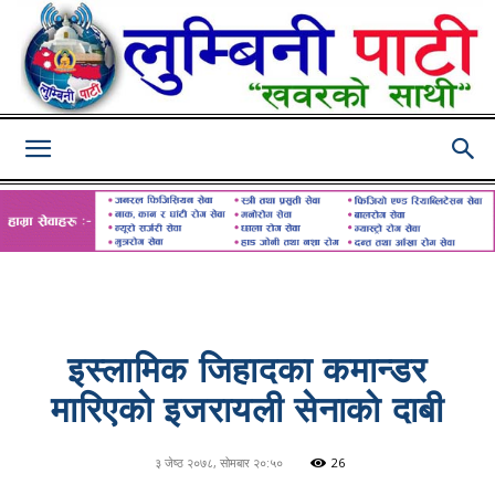
Lumbini
Pati
इस्लामिक जिहादका कमान्डर
मारिएकाे इजरायली सेनाकाे दाबी
३ जेष्ठ २०७८, सोमबार २०:५०
26