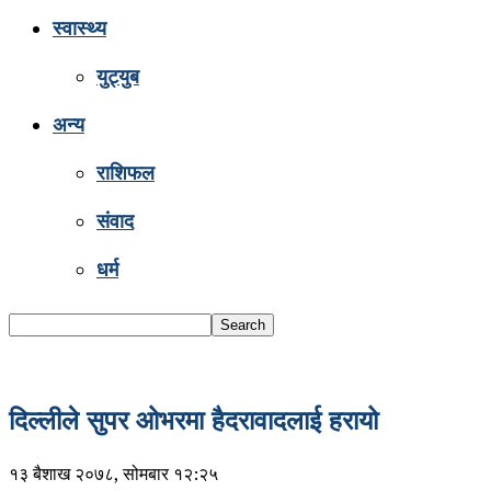
स्वास्थ्य
युट्युब
अन्य
राशिफल
संवाद
धर्म
दिल्लीले सुपर ओभरमा हैदरावादलाई हरायो
१३ बैशाख २०७८, सोमबार १२:२५