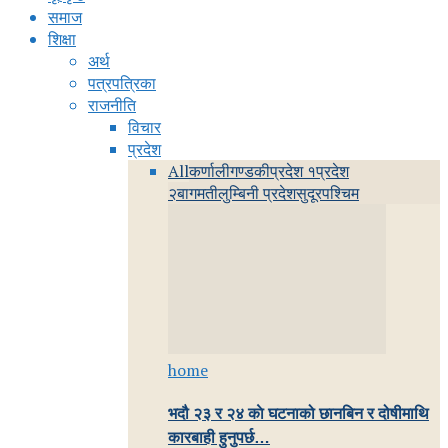
समाज
शिक्षा
अर्थ
पत्रपत्रिका
राजनीति
विचार
प्रदेश
All
कर्णाली
गण्डकी
प्रदेश १
प्रदेश
२
बागमती
लुम्बिनी प्रदेश
सुदूरपश्चिम
home
भदौ २३ र २४ काे घटनाको छानबिन र दोषीमाथि
कारबाही हुनुपर्छ…