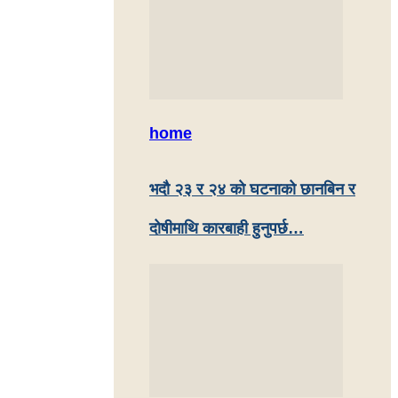
home
भदौ २३ र २४ काे घटनाको छानबिन र
दोषीमाथि कारबाही हुनुपर्छ…