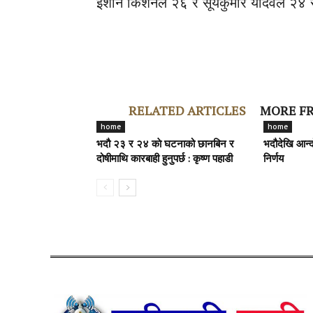
इशान किशनले २६ र सूर्यकुमार यादवले २४ 
RELATED ARTICLES
MORE F
home
home
भदौ २३ र २४ काे घटनाको छानबिन र
भदौदेखि आन्द
दोषीमाथि कारबाही हुनुपर्छ : कृष्ण पहाडी
निर्णय