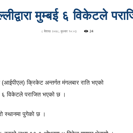
ल्लीद्वारा मुम्बई ६ विकेटले परा
८ बैशाख २०७८, बुधबार १०:०३
24
 (आईपीएल) क्रिकेट अन्तर्गत मंगलबार राति भएको
ियन्स ६ विकेटले पराजित भएको छ ।
 स्थानमा पुगेकाे छ ।