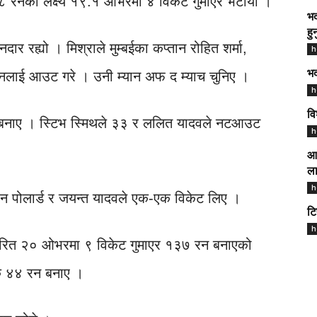
३८ रनको लक्ष्य १९.१ ओभरमा ४ विकेट गुमाएर भेटायो ।
भद
हु
ार रह्यो । मिश्राले मुम्बईका कप्तान रोहित शर्मा,
h
किशनलाई आउट गरे । उनी म्यान अफ द म्याच चुनिए ।
भद
h
वि
 बनाए । स्टिभ स्मिथले ३३ र ललित यादवले नटआउट
h
आज
ला
h
रोन पोलार्ड र जयन्त यादवले एक-एक विकेट लिए ।
टि
h
िर्धारित २० ओभरमा ९ विकेट गुमाएर १३७ रन बनाएको
धिक ४४ रन बनाए ।