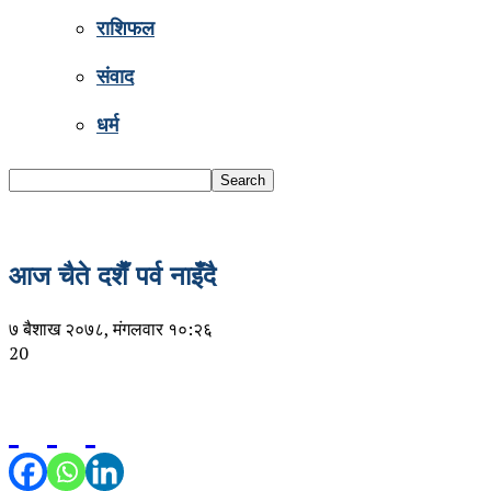
राशिफल
संवाद
धर्म
आज चैते दशैँ पर्व नाइँदै
७ बैशाख २०७८, मंगलवार १०:२६
20