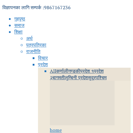
विज्ञापनका लागि सम्पर्क :9867167236
गृहपृष्ठ
समाज
शिक्षा
अर्थ
पत्रपत्रिका
राजनीति
विचार
प्रदेश
All
कर्णाली
गण्डकी
प्रदेश १
प्रदेश
२
बागमती
लुम्बिनी प्रदेश
सुदूरपश्चिम
home