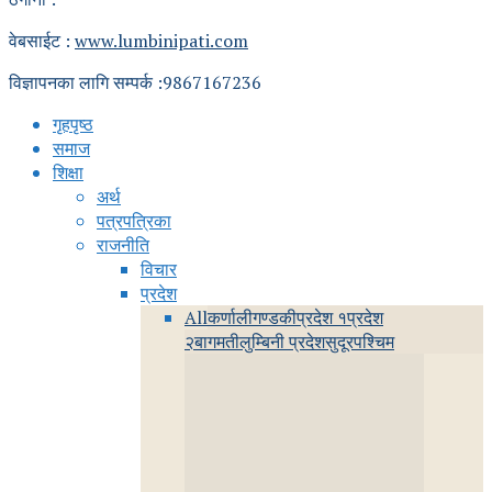
वेबसाईट :
www.lumbinipati.com
विज्ञापनका लागि सम्पर्क :9867167236
गृहपृष्ठ
समाज
शिक्षा
अर्थ
पत्रपत्रिका
राजनीति
विचार
प्रदेश
All
कर्णाली
गण्डकी
प्रदेश १
प्रदेश
२
बागमती
लुम्बिनी प्रदेश
सुदूरपश्चिम